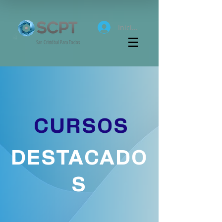
Iniciar sesión
San Cristóbal Para Todos
CURSOS
DESTACADO
S